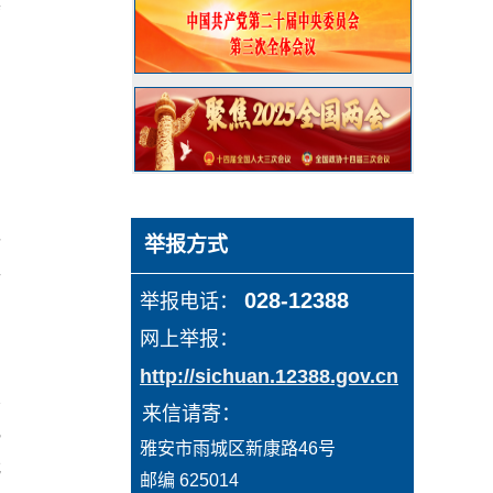
席
、
，
过
举报方式
推
028-12388
举报电话： 
网上举报：
和
http://sichuan.12388.gov.cn
大
  来信请寄：
纪
  雅安市雨城区新康路46号
我
邮编 625014