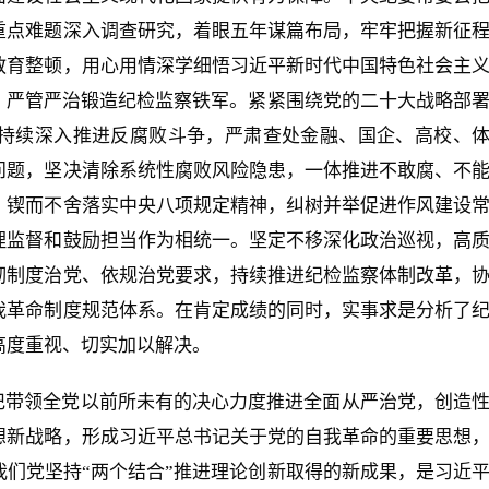
重点难题深入调查研究，着眼五年谋篇布局，牢牢把握新征
教育整顿，用心用情深学细悟习近平新时代中国特色社会主
，严管严治锻造纪检监察铁军。紧紧围绕党的二十大战略部
持续深入推进反腐败斗争，严肃查处金融、国企、高校、
问题，坚决清除系统性腐败风险隐患，一体推进不敢腐、不
。锲而不舍落实中央八项规定精神，纠树并举促进作风建设
理监督和鼓励担当作为相统一。坚定不移深化政治巡视，高
彻制度治党、依规治党要求，持续推进纪检监察体制改革，
我革命制度规范体系。在肯定成绩的同时，实事求是分析了
高度重视、切实加以解决。
记带领全党以前所未有的决心力度推进全面从严治党，创造
想新战略，形成习近平总书记关于党的自我革命的重要思想
们党坚持“两个结合”推进理论创新取得的新成果，是习近