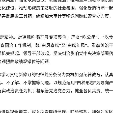
腐败问题。强化以案促改、以案促治，推动重点领域体制机
文化建设，推动形成廉荣贪耻的社会氛围。强化受贿行贿一
完善反腐败工具箱，继续加大审计等移送问题线索查处力度
定精神。对违规吃喝开展专项整治，严查“吃公函”、“吃
同查同治工作机制，既“由风查腐”又“由腐纠风”。重拳纠治
导机关抓起、领导干部改起，坚决纠治影响党中央决策部署
力观扭曲政绩观错位等问题。
以学习贯彻新修订的纪律处分条例为契机加强纪律教育，认
、不了解、不掌握等问题。以规范运用“四种形态”为导向
压实政治责任为抓手凝聚管党治党合力，健全各负其责、统
推进巡视全覆盖，深入探索提级巡视、联动巡视，加强对省