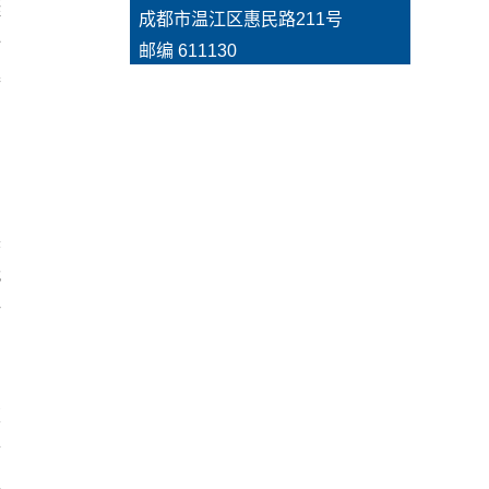
凝
  成都市温江区惠民路211号  
全
  邮编 611130
器
，
实
展
代
新
两
方
重
检
把