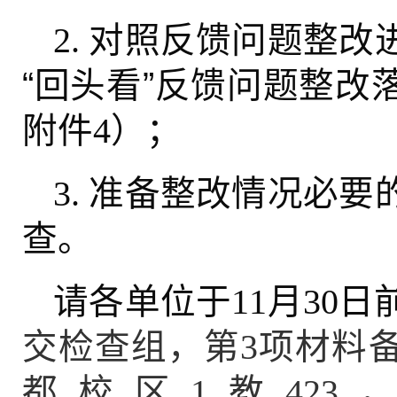
对照反馈问题整改
2.
“回头看”反馈问题整改
附件
）；
4
准备整改情况必要
3.
查。
请各单位于
月
日
11
30
交检查组，第
项材料
3
都校区
教
，
1
423