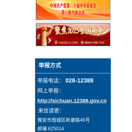
习
遵
理
出
发
举报方式
四
028-12388
举报电话： 
各
网上举报：
政
http://sichuan.12388.gov.cn
健
  来信请寄：
门
  雅安市雨城区新康路46号
邮编 625014