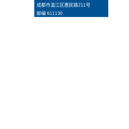
  成都市温江区惠民路211号  
  邮编 611130
、
意
移
建