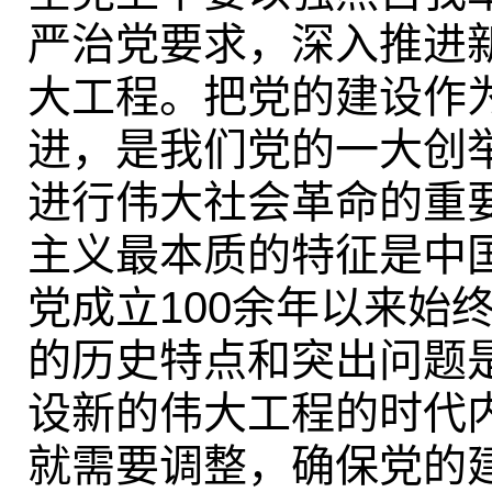
严治党要求，深入推进
大工程。把党的建设作
进，是我们党的一大创
进行伟大社会革命的重
主义最本质的特征是中
党成立100余年以来始
的历史特点和突出问题
设新的伟大工程的时代
就需要调整，确保党的