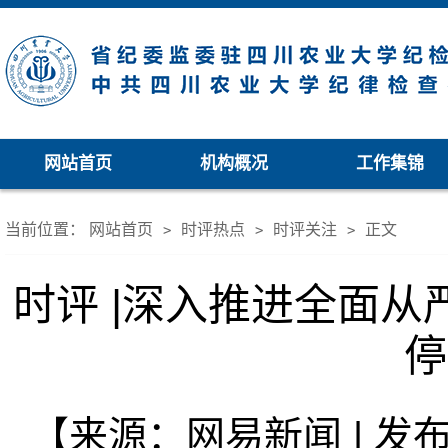
网站首页
机构概况
工作集锦
当前位置：
网站首页
时评热点
时评关注
正文
>
>
>
时评 |深入推进全面从
停
【来源：网易新闻 | 发布日