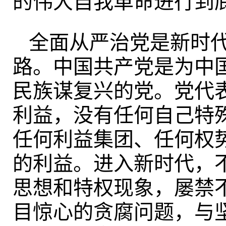
的伟大自我革命进行到底
全面从严治党是新时
路。中国共产党是为中
民族谋复兴的党。党代
利益，没有任何自己特
任何利益集团、任何权
的利益。进入新时代，
思想和特权现象，屡禁不
目惊心的贪腐问题，与