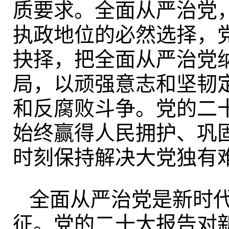
质要求。全面从严治党
执政地位的必然选择，
抉择，把全面从严治党纳
局，以顽强意志和坚韧
和反腐败斗争。党的二
始终赢得人民拥护、巩
时刻保持解决大党独有
全面从严治党是新时
征。党的二十大报告对