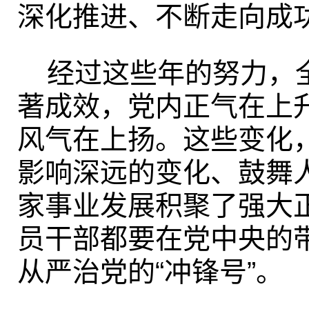
深化推进、不断走向成
经过这些年的努力，
著成效，党内正气在上
风气在上扬。这些变化
影响深远的变化、鼓舞
家事业发展积聚了强大
员干部都要在党中央的
从严治党的“冲锋号”。