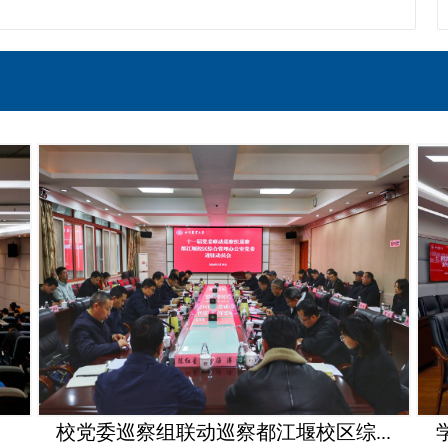
校党委巡察组联动巡察都江堰校区综...