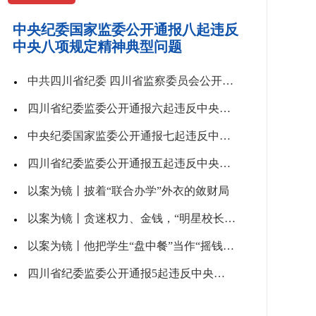
中央纪委国家监委公开通报八起违反
中央八项规定精神典型问题
中共四川省纪委 四川省监察委员会公开通报5起违反中央八项规定精神典型问题
四川省纪委监委公开通报六起违反中央八项规定精神典型问题
中央纪委国家监委公开通报七起违反中央八项规定精神典型问题
四川省纪委监委公开通报五起违反中央八项规定精神典型问题
以案为镜丨披着“联合办学”外衣的敛财局
以案为镜丨贪迷权力、金钱，“明星校长”被反噬
以案为镜丨他把学生“盘中餐”当作“摇钱树”
四川省纪委监委公开通报5起违反中央八项规定精神典型问题