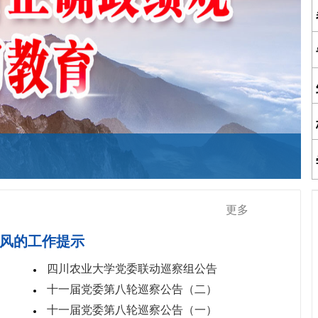
更多
新风的工作提示
四川农业大学党委联动巡察组公告
十一届党委第八轮巡察公告（二）
十一届党委第八轮巡察公告（一）