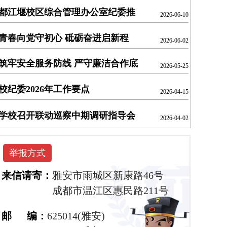
都江堰校区综合管理办公室纪委推
2026-06-10
出...
青春向党守初心 砥砺奋进启新程
2026-06-02
—...
筑牢安全服务防线 严守廉洁合作底
2026-05-25
线...
校纪委2026年工作要点
2026-04-15
学校召开联动巡察中期调研指导会
2026-04-02
举报方式
来信请寄：
雅安市雨城区新康路46号
成都市温江区惠民路211号
邮 编：
625014(雅安)