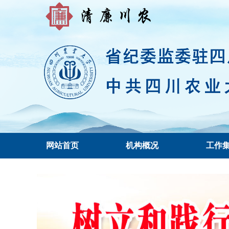
网站首页
机构概况
工作