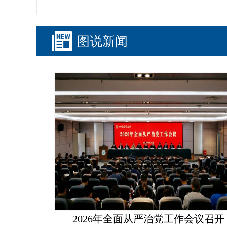
图说新闻
2026年全面从严治党工作会议召开