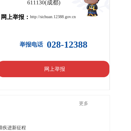
611130(成都)
网上举报：
http://sichuan.12388.gov.cn
028-12388
举报电话
网上举报
更多
奋蹄疾进新征程