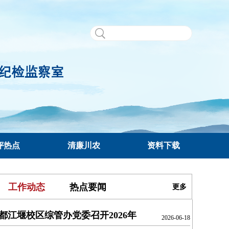
评热点
清廉川农
资料下载
工作动态
热点要闻
更多
都江堰校区综管办党委召开2026年
2026-06-18
全...