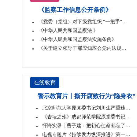
《监察工作信息公开条例》
《党委（党组）对下级党组织 “一把手”开展监督谈话工作办法》
《中华人民共和国监察法 》
《中华人民共和国监察法实施条例》
《关于建立领导干部应知应会党内法规和国家法律清单制度的意见》
在线教育
警示教育片丨撕开腐败行为“隐身衣”
北京师范大学原党委书记刘川生严重违纪违法案
《杏坛之殇》成都师范学院原党委书记曹子建严重违纪违法案
忏悔实录丨曹子建：把初心使命都忘了，我这样的人不栽跟斗天理难容！
电视专题片《持续发力纵深推进》第一集《解决独有难题》